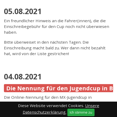
05.08.2021
Ein freundlicher Hinweis an die Fahrer(innen), die die
Einschreibegebühr für den Cup noch nicht überwiesen
haben.
Bitte überweiset in den nächsten Tagen. Die
Einschreibung macht bald zu. Wer dann nicht bezahlt
hat, wird von der Liste gestrichen!
04.08.2021
Die Nennung für den Jugendcup in Bräu
Die Online-Nennung für den MX-Jugendcup in
Bräunlingen am 18.09. ist ab sofort geöffnet und schließt
Diese Website verwendet Cookies.
Unsere
wie immer 1 Woche vor der Veranstaltung ( 11.09.2021
Datenschutzerklärung.
Ich stimme zu
23:59 Uhr ).