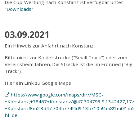
Die Cup-Wertung nach Konstanz ist verfügbar unter
"
Downloads
"
03.09.2021
Ein Hinweis zur Anfahrt nach Konstanz.
Bitte nicht zur Kinderstrecke ("Small Track") oder zum
Vereinsheim fahren. Die Strecke ist die im Fronried ("Big
Track").
Hier ein Link zu Google Maps
https://www.google.com/maps/dir//MSC-
+Konstanz,+78467+Konstanz/@47.704793,9.1342427,17z/d
+Konstanz!8m2!3d47.7045774!4d9.1357105!4m8!1m0!1m5!1m
hl=de